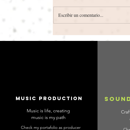
Escribir un comentario...
Entrevista para Zumbido
Digital ( Chile )
Music Production
sound
Music is life, creating
Craf
music is my path
Check my portafolio as producer
Che