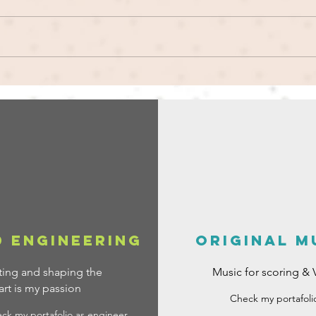
REIS Showcase - debut /
EP 
Madrid - La experiencia
lan
 engineering
ORIGINAL M
ting and shaping the
Music for scoring & 
art is my passion
Check my portafoli
ck my portafolio as engineer