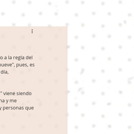
a la regla del 
ueve", pues, es 
día, 
" viene siendo 
na y me 
y personas que 