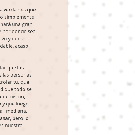
la verdad es que 
, o simplemente 
o hará una gran 
je por donde sea 
vo y que al 
dable, acaso 
lar que los 
 las personas 
rolar tu, que 
ad que todo se 
e uno mismo, 
 y que luego 
,  mediana,  
sar, pero lo 
es nuestra 