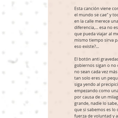
Esta canción viene co
el mundo se cae" y tod
en la calle merece una
diferencia,... esa no 
que pueda viajar al m
mismo tiempo sirva p
eso existe?...
El botón anti gravedad
gobiernos sigan o no
no sean cada vez más 
tan solo eres un pequ
siga yendo al precipici
empezando como una p
por causa de un milag
grande, nadie lo sabe
que si sabemos es lo 
fuerza de voluntad y a