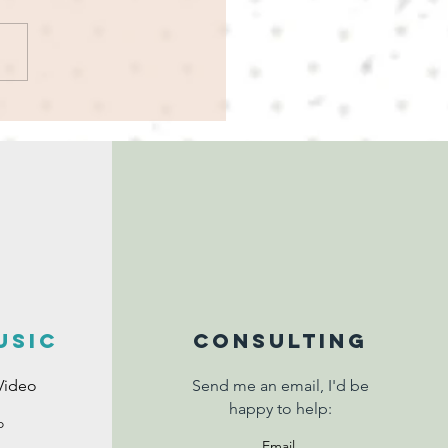
"Gracias" - Nuevo
zamiento
USIC
Consulting
Video
Send me an email, I'd be
happy to help:
o
Email