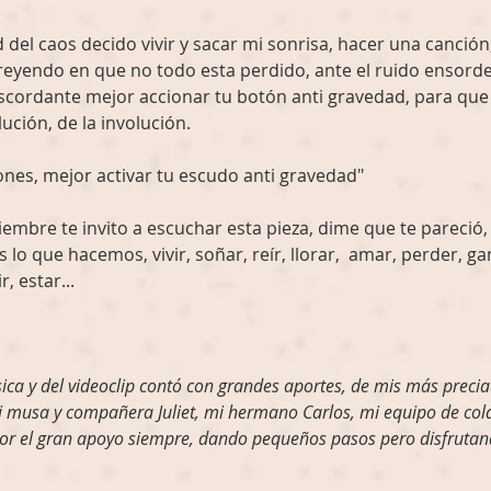
 del caos decido vivir y sacar mi sonrisa, hacer una canción,
eyendo en que no todo esta perdido, ante el ruido ensorde
scordante mejor accionar tu botón anti gravedad, para que
lución, de la involución.
imones, mejor activar tu escudo anti gravedad"
ciembre te invito a escuchar esta pieza, dime que te pareció
es lo que hacemos, vivir, soñar, reír, llorar,  amar, perder, g
, estar...
ica y del videoclip contó con grandes aportes, de mis más precia
mi musa y compañera Juliet, mi hermano Carlos, mi equipo de cola
 por el gran apoyo siempre, dando pequeños pasos pero disfruta