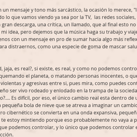
n un mensaje y tono más sarcástico, la ocasión lo merece, "
o lo que vamos viendo ya sea por la TV,  las redes sociales
 gran descarga, una crítica, un llamado, que al final esto n
es mi idea, pero dejemos que la música haga su trabajo y via
enos con un mensaje en pro de sumar hacia algo más reflexi
ara distraernos, como una especie de goma de mascar salu
, jaja, es real?, si existe, es real, y como no podemos contro
 quemando el planeta, o matando personas inocentes, o que
violentas y agresivas entre si, pues mira, como puedes cont
eño ser vivo rodeado y enlodado en la trampa de la socied
o?.... Es difícil, por eso, el único cambio real esta dentro d
equeña bola de nieve que se atreva a imaginar un cambio
ro cibernético se convierta en una onda expansiva, pequeña
, te estoy mintiendo porque eso probablemente no vaya a pa
que podemos controlar, y lo único que podemos controlar 
cción.