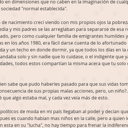
do en dimensiones que no caben en la imaginación de cualq
 sociedad "normal establecida". 
de nacimiento crecí viendo con mis propios ojos la pobreza
edia y mis padres se las arreglaban para separarse de esa re
ado, pero como cualquier familia de emigrantes humildes y
s en los años 1980, era fácil darse cuenta de lo afortunado 
 y un techo en donde dormir, ya que todos los días en la ca
e andaba solo y sin nadie que lo cuidase, o el indigente que y
ades, todos estos compartían la misma acera que tu solo q
ien sabe que pudo haberles pasado para que sus vidas tom
nsecuencia de sus propias malas acciones, pero, un niño?.
 que algo estaba mal, y cada vez veía más de esto. 
políticos de moda en mi país llegaban al poder y decían qu
 pues es cuando habían mas niños en la calle, pero a quien 
 esta en su "lucha", no hay tiempo para frenar la indiferenci