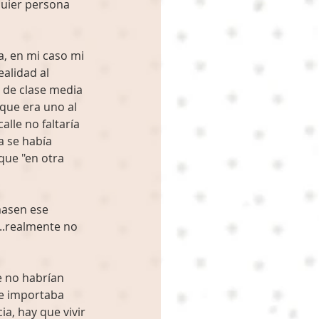
uier persona 
, en mi caso mi 
alidad al 
 de clase media 
que era uno al 
lle no faltaría 
a se había 
ue "en otra 
asen ese 
..realmente no 
e no habrían 
le importaba 
a, hay que vivir 