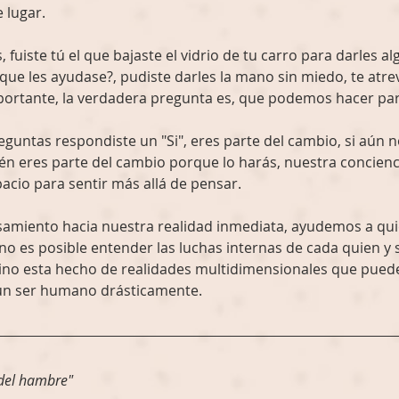
 lugar.
 fuiste tú el que bajaste el vidrio de tu carro para darles a
 que les ayudase?, pudiste darles la mano sin miedo, te atre
portante, la verdadera pregunta es, que podemos hacer par
eguntas respondiste un "Si", eres parte del cambio, si aún n
én eres parte del cambio porque lo harás, nuestra conciencia
cio para sentir más allá de pensar. 
miento hacia nuestra realidad inmediata, ayudemos a quie
 no es posible entender las luchas internas de cada quien y s
ino esta hecho de realidades multidimensionales que puede
 un ser humano drásticamente. 
 del hambre" 