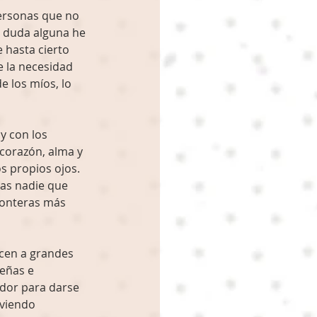
ersonas que no 
n duda alguna he 
 hasta cierto 
e la necesidad 
 los míos, lo 
y con los 
corazón, alma y 
s propios ojos. 
as nadie que 
fronteras más 
ucen a grandes 
eñas e 
dor para darse 
viendo 