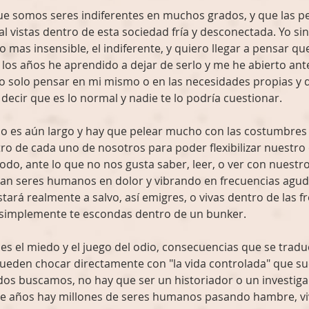
ue somos seres indiferentes en muchos grados, y que las p
l vistas dentro de esta sociedad fría y desconectada. Yo si
 mas insensible, el indiferente, y quiero llegar a pensar que
 los años he aprendido a dejar de serlo y me he abierto ant
o solo pensar en mi mismo o en las necesidades propias y de
 decir que es lo normal y nadie te lo podría cuestionar. 
o es aún largo y hay que pelear mucho con las costumbres 
ro de cada uno de nosotros para poder flexibilizar nuestro 
odo, ante lo que no nos gusta saber, leer, o ver con nuestro
yan seres humanos en dolor y vibrando en frecuencias agud
stará realmente a salvo, así emigres, o vivas dentro de las 
simplemente te escondas dentro de un bunker. 
es el miedo y el juego del odio, consecuencias que se trad
ueden chocar directamente con "la vida controlada" que su
os buscamos, no hay que ser un historiador o un investiga
e años hay millones de seres humanos pasando hambre, vi