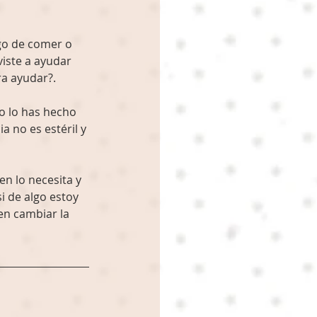
lgo de comer o 
viste a ayudar 
a ayudar?. 
o lo has hecho 
 no es estéril y 
n lo necesita y 
i de algo estoy 
n cambiar la 