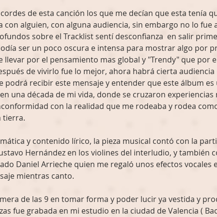
cordes de esta canción los que me decían que esta tenía qu
 con alguien, con alguna audiencia, sin embargo no lo fue a
undos sobre el Tracklist sentí desconfianza  en salir pri
podía ser un poco oscura e intensa para mostrar algo por p
e llevar por el pensamiento mas global y "Trendy" que por e
espués de vivirlo fue lo mejor, ahora habrá cierta audiencia
e podrá recibir este mensaje y entender que este álbum es
n una década de mi vida, donde se cruzaron experiencias m
nconformidad con la realidad que me rodeaba y rodea como 
tierra. 
ática y contenido lírico, la pieza musical contó con la parti
tavo Hernández en los violines del interludio, y también co
iado Daniel Arrieche quien me regaló unos efectos vocales en
aje mientras canto. 
imera de las 9 en tomar forma y poder lucir ya vestida y prod
ezas fue grabada en mi estudio en la ciudad de Valencia ( Ba