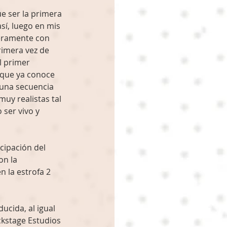
e ser la primera 
sí, luego en mis 
meramente con 
rimera vez de 
l primer 
 que ya conoce 
 una secuencia 
uy realistas tal 
ser vivo y 
cipación del 
n la 
 la estrofa 2 
ucida, al igual 
ckstage Estudios 