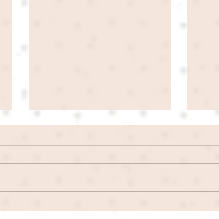
REIS Showcase - debut /
EP 
Madrid - La experiencia
lan